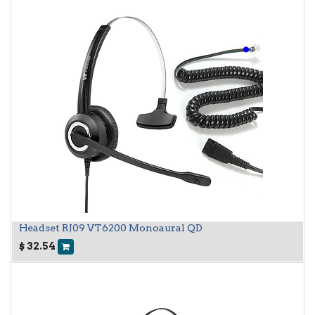
Headset RJ09 VT6200 Monoaural QD
$
32.54