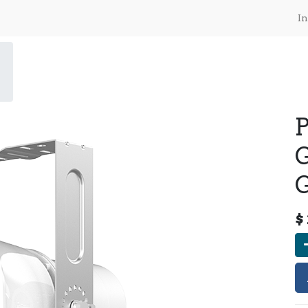
In
P
$