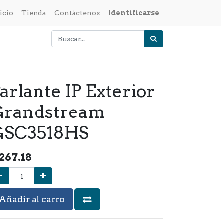
icio
Tienda
Contáctenos
Identificarse
arlante IP Exterior
Grandstream
GSC3518HS
267.18
Añadir al carro