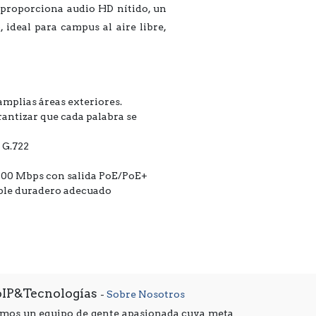
 proporciona audio HD nítido, un
 ideal para campus al aire libre,
amplias áreas exteriores.
rantizar que cada palabra se
 G.722
/100 Mbps con salida PoE/PoE+
dable duradero adecuado
oIP&Tecnologías
-
Sobre Nosotros
mos un equipo de gente apasionada cuya meta