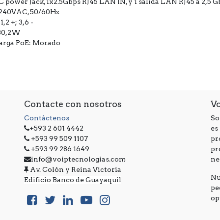
AC power Jack, 1x2.5Gbps RJ45 LAN IN, y 1 salida LAN RJ45 a 2,5 
0~240VAC, 50/60Hz
,2 +; 3,6 -
 30,2W
Carga PoE: Morado
Contacte con nosotros
V
Contáctenos
So
+593 2 601 4442
es
+593 99 509 1107
pr
+593 99 286 1649
pr
info@voiptecnologias.com
ne
Av. Colón y Reina Victoria
Nu
Edificio Banco de Guayaquil
pe
op