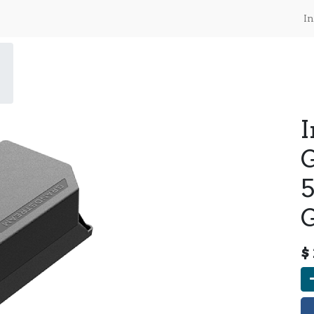
In
I
G
$