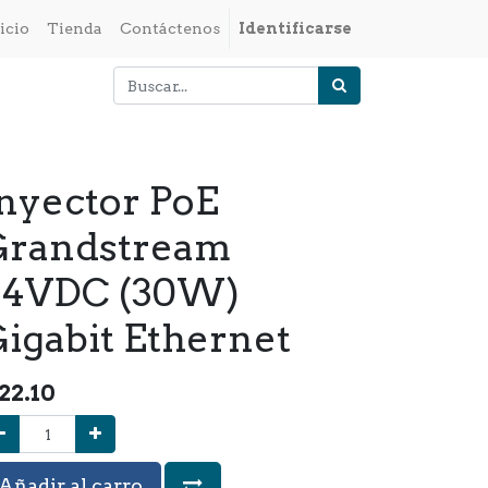
icio
Tienda
Contáctenos
Identificarse
nyector PoE
Grandstream
54VDC (30W)
igabit Ethernet
22.10
Añadir al carro